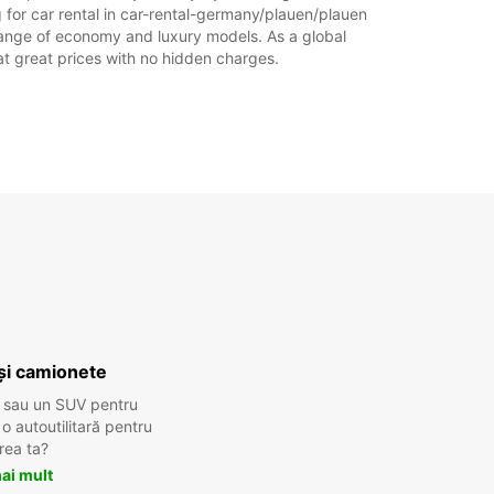
 for car rental in car-rental-germany/plauen/plauen
de range of economy and luxury models. As a global
l at great prices with no hidden charges.
și camionete
 sau un SUV pentru
 autoutilitară pentru
rea ta?
ai mult