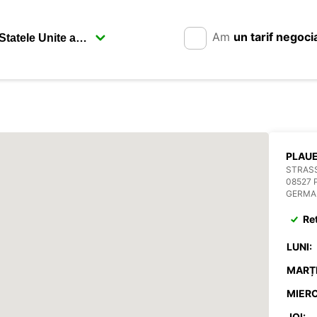
Am
un tarif negoci
PLAU
STRASS
08527 
GERMA
Re
LUNI:
MARȚI
MIERC
JOI: