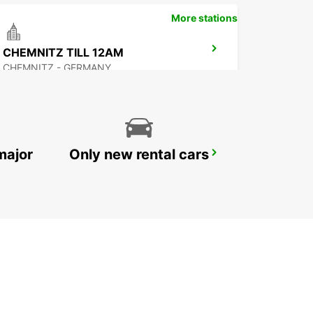
More stations
CHEMNITZ TILL 12AM
CHEMNITZ - GERMANY
major
Only new rental cars
ERFURT
ERFURT - GERMANY