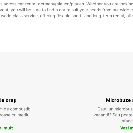
ons across car-rental-germany/plauen/plauen. Whether you are looking
 event, you will be sure to find a car to suit your needs from our wi
 world class service, offering flexible short- and long-term rental, al
de oraș
Microbuze 
m de combustibil
Cauți un microbuz
tenoase cu mediul
vacanță? Sau poate o
aface
ai mult
Vezi m