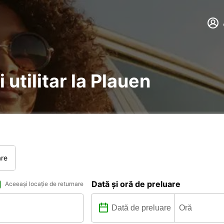
 utilitar la Plauen
are
Dată și oră de preluare
Aceeași locație de returnare