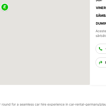
VINERI
SÂMB
DUMIN
Aceste
sărbăto
ear round for a seamless car hire experience in car-rental-germany/p