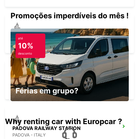
Promoções imperdíveis do mês !
VENICE
até
VENEZIA - ITALY
10%
desconto
CAMPOSAMPIERO
CAMPOSAMPIERO - ITALY
Férias em grupo?
Why renting car with Europcar ?
PADOVA RAILWAY STATION
PADOVA - ITALY