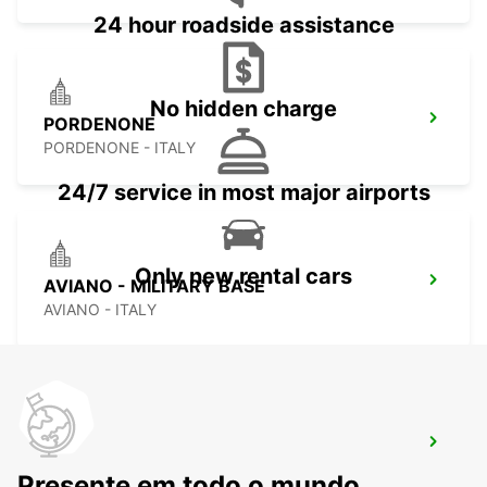
24 hour roadside assistance
No hidden charge
PORDENONE
PORDENONE - ITALY
24/7 service in most major airports
Only new rental cars
AVIANO - MILITARY BASE
AVIANO - ITALY
VICENZA - MILITARY BASE
VICENZA - ITALY
Presente em todo o mundo