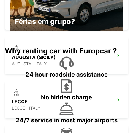
CATANIA AIRPORT (SICILY)
CATANIA - ITALY
Férias em grupo?
Why renting car with Europcar ?
AUGUSTA (SICILY)
AUGUSTA - ITALY
24 hour roadside assistance
No hidden charge
LECCE
LECCE - ITALY
24/7 service in most major airports