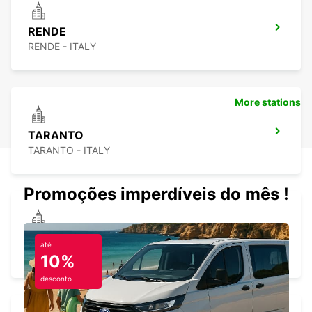
RENDE
RENDE - ITALY
More stations
TARANTO
TARANTO - ITALY
Promoções imperdíveis do mês !
CATANIA (SICILY)
até
CATANIA - ITALY
10%
desconto