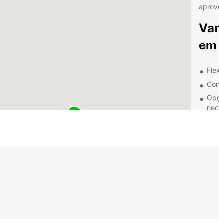
aprove
Van
em
Fle
Con
Opç
nec
Ass
Por
em
Na Eu
alugu
de veí
temos 