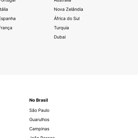
Itália
Nova Zelândia
Espanha
África do Sul
França
Turquia
Dubai
No Brasil
São Paulo
Guarulhos
Campinas
João Pessoa