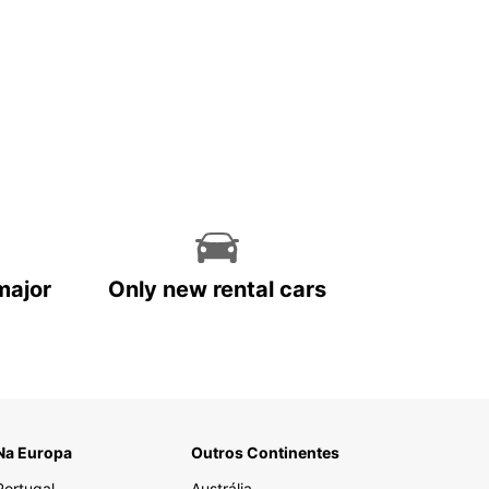
major
Only new rental cars
Na Europa
Outros Continentes
Portugal
Austrália