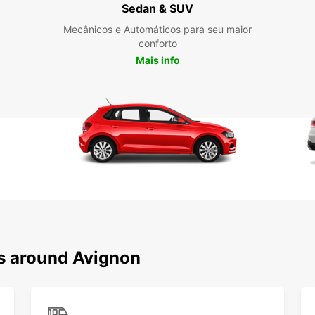
Sedan & SUV
Com
Mecânicos e Automáticos para seu maior
alu
conforto
Mais info
Reser
Europc
ou con
veícul
garant
Des
Eur
Aprov
aluga
ns around Avignon
os se
uma ex