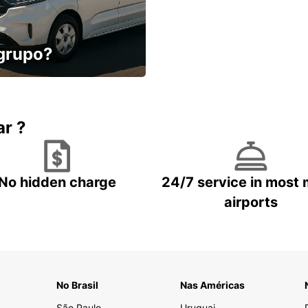
 grupo?
conforto, menos
ar ?
No hidden charge
24/7 service in most 
airports
No Brasil
Nas Américas
São Paulo
Uruguai