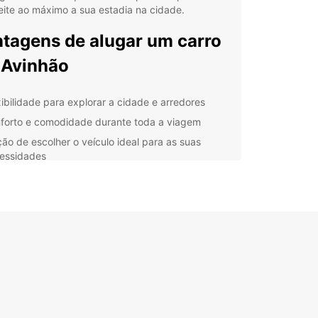
ite ao máximo a sua estadia na cidade.
tagens de alugar um carro
 Avinhão
xibilidade para explorar a cidade e arredores
forto e comodidade durante toda a viagem
ão de escolher o veículo ideal para as suas
essidades
istência 24 horas em caso de emergência
quê escolher a Europcar
 Avinhão?
ropcar, garantimos que terá uma experiência de
er de carros de qualidade. Com uma ampla gama
culos disponíveis, desde económicos a luxuosos,
a opção perfeita para cada tipo de viajante.