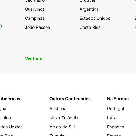
Guarulhos
Argentina
Campinas
Estados Unidos
0
João Pessoa
Costa Rica
Ver tudo
 Américas
Outros Continentes
Na Europa
guai
Austrália
Portugal
entina
Nova Zelândia
Itália
ados Unidos
África do Sul
Espanha
ta Rica
Turquia
França