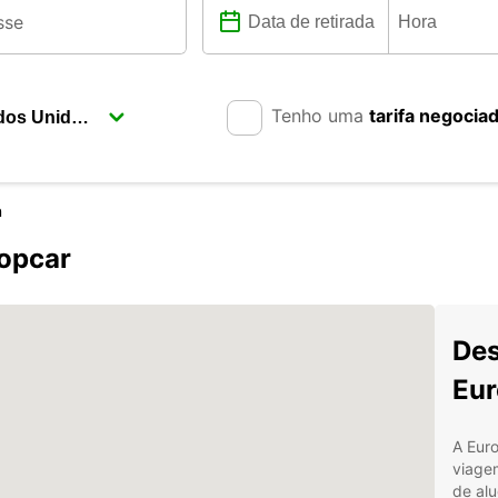
Tenho uma
tarifa negocia
n
opcar
Des
Eur
A Euro
viagem
de alu