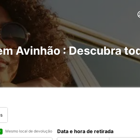
em Avinhão : Descubra to
es
Data e hora de retirada
Mesmo local de devolução