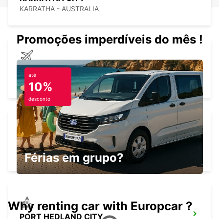
KARRATHA - AUSTRALIA
Promoções imperdíveis do mês !
KARRATHA AIRPORT
até
KARRATHA - AUSTRALIA
10%
desconto
PARABURDOO AIRPORT
PARABURDOO - AUSTRALIA
Férias em grupo?
Why renting car with Europcar ?
PORT HEDLAND CITY