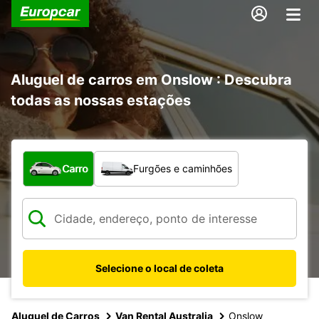
Aluguel de carros em Onslow : Descubra
todas as nossas estações
Qual tipo de veículo?
Carro
Furgões e caminhões
Selecione o local de coleta
Aluguel de Carros
Van Rental Australia
Onslow