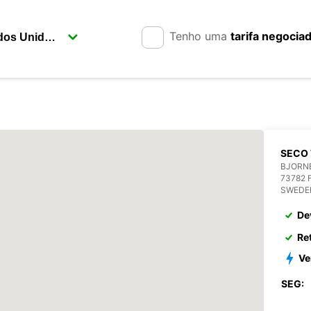
Tenho uma
tarifa negocia
SECO 
BJORN
73782 
SWEDE
De
Re
Ve
SEG: