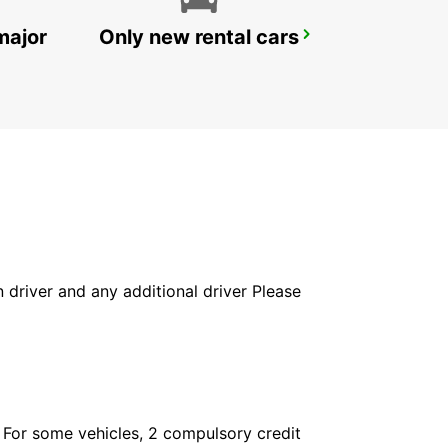
major
Only new rental cars
FALUN TRAIN STATION
FALUN - SWEDEN
in driver and any additional driver Please
. For some vehicles, 2 compulsory credit