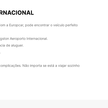
ustos adicionais
orário de funcionamento pode variar durante
TERNACIONAL
os públicos.
om a Europcar, pode encontrar o veículo perfeito
+260 (212) 627800
gston Aeroporto Internacional.
Itinerário
cia de aluguer.
.
omplicações. Não importa se está a viajar sozinho