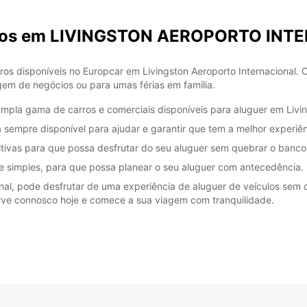
*Com c
Esse h
carros em LIVINGSTON AEROPORTO IN
feriad
os disponíveis no Europcar em Livingston Aeroporto Internacional. C
gem de negócios ou para umas férias em família.
mpla gama de carros e comerciais disponíveis para aluguer em Livin
á sempre disponível para ajudar e garantir que tem a melhor experiên
tivas para que possa desfrutar do seu aluguer sem quebrar o banco
 e simples, para que possa planear o seu aluguer com antecedência.
al, pode desfrutar de uma experiência de aluguer de veículos sem c
erve connosco hoje e comece a sua viagem com tranquilidade.