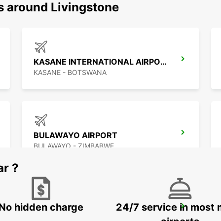
s around Livingstone
KASANE INTERNATIONAL AIRPORT
KASANE - BOTSWANA
BULAWAYO AIRPORT
BULAWAYO - ZIMBABWE
ar ?
No hidden charge
24/7 service in most 
FRANCISTOWN AIRPORT
FRANCISTOWN - BOTSWANA