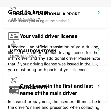
Good to know
TIJUANA INTERNATIONAL AIRPORT
TIJUANA - MEXICO
What should you bring at the station ?
Your valid driver license
If needed - an official translation of your driving
MEXICALI DOWNTOWN
license or an international driving license for the
MEXICALI - MEXICO
main driver and any additional driver Please note
that if your driving license was issued in the UK,
you must bring both parts of your licence.
Credit card in the first and last
MEXICALI AIRPORT
name of the main driver
MEXICALI - MEXICO
In case of prepayment, the used credit must be in
the driver's name and presented when collecting