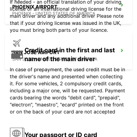
If needed - an official translation of your driving
PHOENIX AIRPORT
license or an international driving license for the
PHOENIX - UNITED STATES OF AMERICA
main driver and any additional driver Please note
that if your driving license was issued in the UK,
you must bring both parts of your licence.
Credit card in the first and last
SAN JOSE AIRPORT
name of the main driver
SAN JOSE - UNITED STATES OF AMERICA
In case of prepayment, the used credit must be in
the driver's name and presented when collecting
it. For some vehicles, 2 compulsory credit cards,
including a major one, will be requested. Payment
cards bearing the words "debit card", "prepaid",
"electron", "maestro", "ecard" printed on the front
or on the back of your card are not accepted
Your passport or ID card