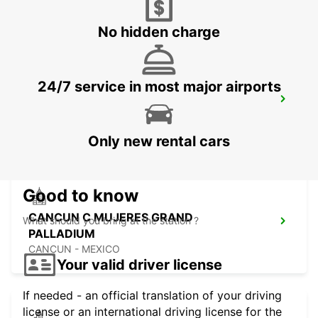
TAMPA - UNITED STATES OF AMERICA
No hidden charge
24/7 service in most major airports
OWEN ROBERTS INTERNATIONAL
AIRPORT
GEORGETOWN - CAYMAN ISLANDS
Only new rental cars
Good to know
CANCUN C MUJERES GRAND
What should you bring at the station ?
PALLADIUM
CANCUN - MEXICO
Your valid driver license
If needed - an official translation of your driving
license or an international driving license for the