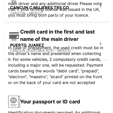
main driver and any additional driver Please note
CANCUN C MUJERES TRS CO
that if your driving license was issued in the UK,
CANCUN - MEXICO
you must bring both parts of your licence.
Credit card in the first and last
name of the main driver
PUERTO JUAREZ
In case of prepayment, the used credit must be in
CANCUN QUINTANA ROO - MEXICO
the driver's name and presented when collecting
it. For some vehicles, 2 compulsory credit cards,
including a major one, will be requested. Payment
cards bearing the words "debit card", "prepaid",
"electron", "maestro", "ecard" printed on the front
or on the back of your card are not accepted
Your passport or ID card
Identification documents required: An additional