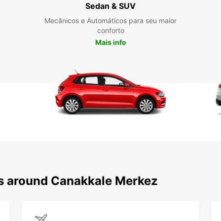
Çanakk
Sedan & SUV
você.
Mecânicos e Automáticos para seu maior
desfr
conforto
preoc
Mais info
ns around Canakkale Merkez