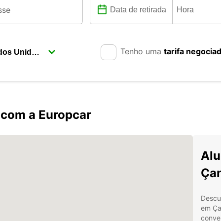
Tenho uma
tarifa negocia
 com a Europcar
Alu
Çan
Descu
em Ça
conve