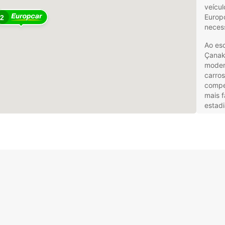
veícul
Europc
2
neces
Ao esc
Çanak
moder
carro
compet
mais f
estadi
Var
nec
Ser
prof
Tar
Loc
Eur
Seja v
simpl