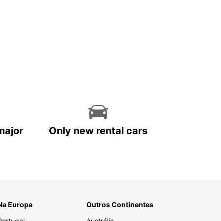
major
Only new rental cars
Na Europa
Outros Continentes
Portugal
Austrália