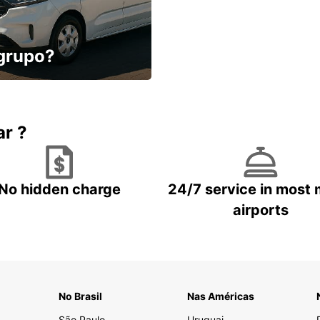
 grupo?
conforto, menos
ar ?
No hidden charge
24/7 service in most 
airports
No Brasil
Nas Américas
São Paulo
Uruguai