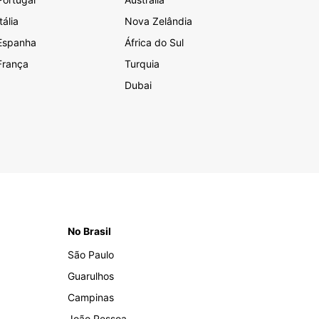
Itália
Nova Zelândia
Espanha
África do Sul
França
Turquia
Dubai
No Brasil
São Paulo
Guarulhos
Campinas
João Pessoa