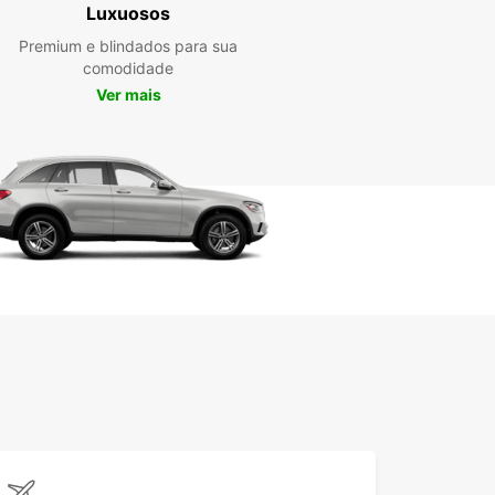
ale Merkez, a Europcar tem a solução ideal para
Luxuosos
 Reserve o seu carro de aluguer hoje mesmo e
Premium e blindados para sua
ute de uma experiência de condução sem
comodidade
upações na cidade.
Ver mais