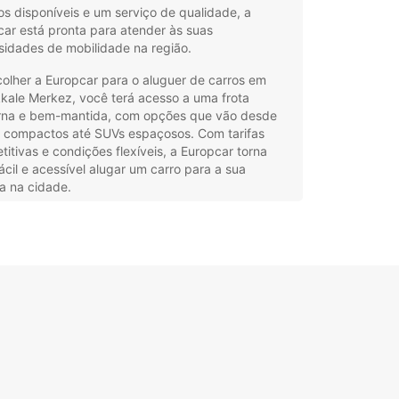
os disponíveis e um serviço de qualidade, a
ar está pronta para atender às suas
sidades de mobilidade na região.
olher a Europcar para o aluguer de carros em
kale Merkez, você terá acesso a uma frota
na e bem-mantida, com opções que vão desde
s compactos até SUVs espaçosos. Com tarifas
itivas e condições flexíveis, a Europcar torna
ácil e acessível alugar um carro para a sua
a na cidade.
iedade de veículos para atender às suas
essidades.
viço de qualidade e atendimento ao cliente
issional.
ifas competitivas e condições flexíveis de aluguer.
alização conveniente e fácil acesso às agências
opcar.
ocê um viajante a lazer, em negócios ou
esmente precisando de um carro temporário em