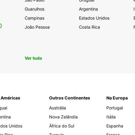
Guarulhos
Argentina
Campinas
Estados Unidos
0
João Pessoa
Costa Rica
Ver tudo
 Américas
Outros Continentes
Na Europa
guai
Austrália
Portugal
entina
Nova Zelândia
Itália
ados Unidos
África do Sul
Espanha
ta Rica
Turquia
França