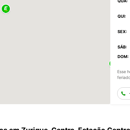
QUA:
QUI:
SEX:
SÁB:
DOM:
Esse h
feriad