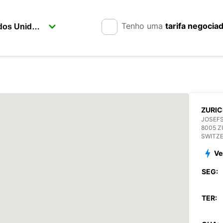
Tenho uma
tarifa negocia
ZURIC
JOSEF
8005 Z
SWITZ
Ve
SEG:
TER: