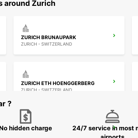
s around Zurich
ZURICH BRUNAUPARK
ZURICH - SWITZERLAND
ZURICH ETH HOENGGERBERG
ZURICH - SWITZERLAND
ar ?
No hidden charge
24/7 service in most 
ZURICH SCHLIEREN AMAG
SCHLIEREN - SWITZERLAND
airports