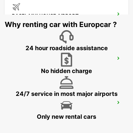
BASEL MULHOUSE AIRPORT
BASEL - SWITZERLAND
Why renting car with Europcar ?
24 hour roadside assistance
LOERRACH
LOERRACH - GERMANY
No hidden charge
24/7 service in most major airports
MULHOUSE AIRPORT
SAINT-LOUIS - FRANCE
Only new rental cars