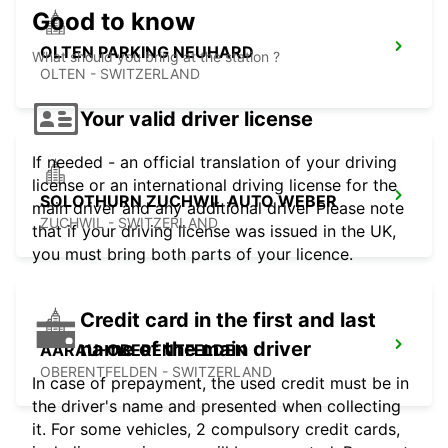
Good to know
OLTEN PARKING NEUHARD
What should you bring at the station ?
OLTEN - SWITZERLAND
Your valid driver license
If needed - an official translation of your driving
license or an international driving license for the
SOLOTHURN ZUCHWIL AUTO WEBER
main driver and any additional driver Please note
ZUCHWIL - SWITZERLAND
that if your driving license was issued in the UK,
you must bring both parts of your licence.
Credit card in the first and last
name of the main driver
AARAU-OBERENTFELDEN
OBERENTFELDEN - SWITZERLAND
In case of prepayment, the used credit must be in
the driver's name and presented when collecting
it. For some vehicles, 2 compulsory credit cards,