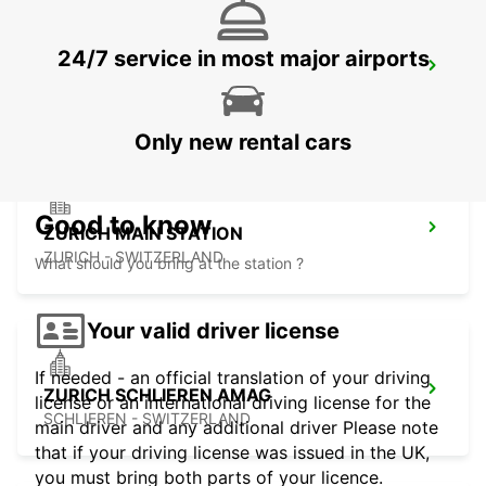
24/7 service in most major airports
DUEBENDORF AMAG
DUEBENDORF - SWITZERLAND
Only new rental cars
Good to know
ZURICH MAIN STATION
ZURICH - SWITZERLAND
What should you bring at the station ?
Your valid driver license
If needed - an official translation of your driving
ZURICH SCHLIEREN AMAG
license or an international driving license for the
SCHLIEREN - SWITZERLAND
main driver and any additional driver Please note
that if your driving license was issued in the UK,
you must bring both parts of your licence.