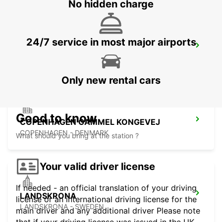
No hidden charge
24/7 service in most major airports
COPENHAGEN AIRPORT
COPENHAGEN - DENMARK
Only new rental cars
Good to know
COPENHAGEN GAMMEL KONGEVEJ
COPENHAGEN - DENMARK
What should you bring at the station ?
Your valid driver license
If needed - an official translation of your driving
LANDSKRONA
license or an international driving license for the
LANDSKRONA - SWEDEN
main driver and any additional driver Please note