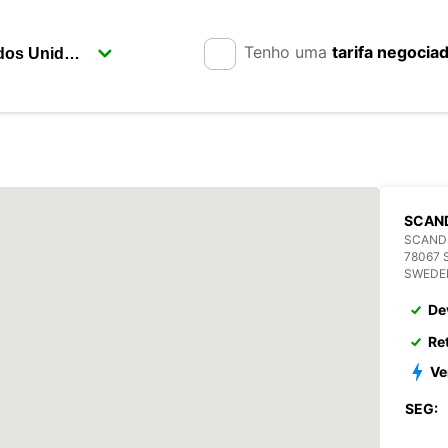
Tenho uma
tarifa negocia
SCAN
SCANDI
78067 
SWEDE
De
Re
Ve
SEG: