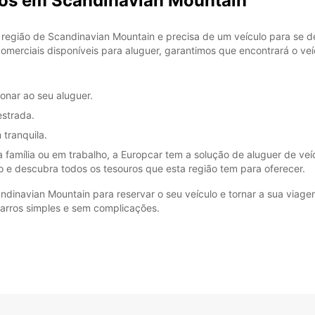
ros em Scandinavian Mountain
*Com c
Esse h
região de Scandinavian Mountain e precisa de um veículo para se de
feriad
omerciais disponíveis para aluguer, garantimos que encontrará o veí
onar ao seu aluguer.
estrada.
tranquila.
 família ou em trabalho, a Europcar tem a solução de aluguer de veí
o e descubra todos os tesouros que esta região tem para oferecer.
dinavian Mountain para reservar o seu veículo e tornar a sua viagem
carros simples e sem complicações.