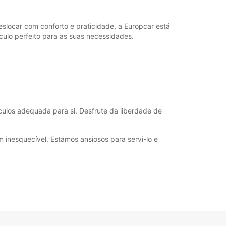
ustos adicionais
orário de funcionamento pode variar durante
slocar com conforto e praticidade, a Europcar está
os públicos.
culo perfeito para as suas necessidades.
+46 (250) 39790
Itinerário
culos adequada para si. Desfrute da liberdade de
 inesquecível. Estamos ansiosos para servi-lo e