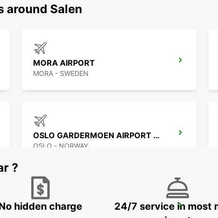
s around Salen
MORA AIRPORT
MORA - SWEDEN
OSLO GARDERMOEN AIRPORT MEET AND GREET
OSLO - NORWAY
ar ?
No hidden charge
24/7 service in most 
FALUN DELIVERY AND COLLECTION