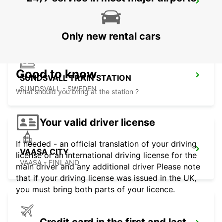
SUNDSVALL
SUNDSVALL - SWEDEN
Only new rental cars
Good to know
SUNDSVALL TRAIN STATION
SUNDSVALL - SWEDEN
What should you bring at the station ?
Your valid driver license
If needed - an official translation of your driving
VAASA CITY
license or an international driving license for the
VAASA - FINLAND
main driver and any additional driver Please note
that if your driving license was issued in the UK,
you must bring both parts of your licence.