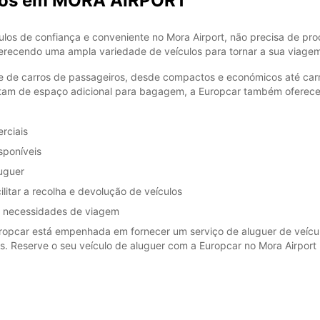
arros em MORA AIRPORT
*Com c
Esse h
ulos de confiança e conveniente no Mora Airport, não precisa de pro
feriad
ferecendo uma ampla variedade de veículos para tornar a sua viagem
e de carros de passageiros, desde compactos e económicos até carr
tam de espaço adicional para bagagem, a Europcar também oferece 
rciais
sponíveis
luguer
litar a recolha e devolução de veículos
as necessidades de viagem
opcar está empenhada em fornecer um serviço de aluguer de veícul
. Reserve o seu veículo de aluguer com a Europcar no Mora Airport h