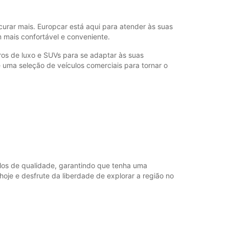
ustos adicionais
orário de funcionamento pode variar durante
curar mais. Europcar está aqui para atender às suas
os públicos.
 mais confortável e conveniente.
os de luxo e SUVs para se adaptar às suas
+46 (250) 39790
uma seleção de veículos comerciais para tornar o
Itinerário
os de qualidade, garantindo que tenha uma
oje e desfrute da liberdade de explorar a região no