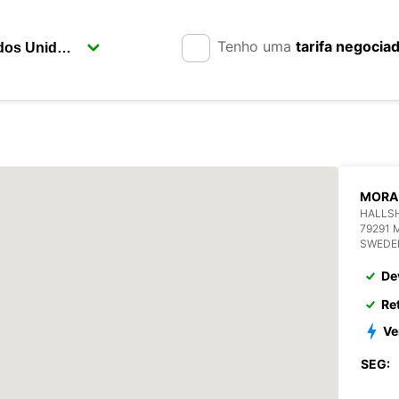
Tenho uma
tarifa negocia
MORA
HALLS
79291 
SWEDE
De
Re
Ve
SEG: