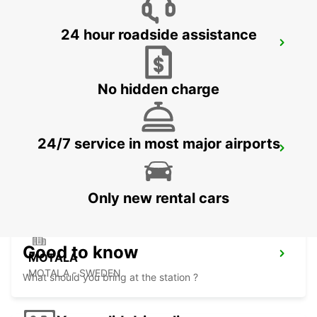
24 hour roadside assistance
KARLSTAD
KARLSTAD - SWEDEN
No hidden charge
24/7 service in most major airports
MARIESTAD
MARIESTAD - SWEDEN
Only new rental cars
Good to know
MOTALA
MOTALA - SWEDEN
What should you bring at the station ?