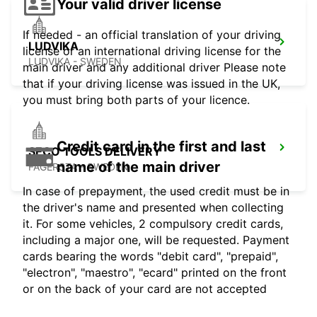
Your valid driver license
If needed - an official translation of your driving
LUDVIKA
license or an international driving license for the
LUDVIKA - SWEDEN
main driver and any additional driver Please note
that if your driving license was issued in the UK,
you must bring both parts of your licence.
Credit card in the first and last
SECO TOOLS DELIVERY
name of the main driver
FAGERSTA - SWEDEN
In case of prepayment, the used credit must be in
the driver's name and presented when collecting
it. For some vehicles, 2 compulsory credit cards,
including a major one, will be requested. Payment
cards bearing the words "debit card", "prepaid",
"electron", "maestro", "ecard" printed on the front
or on the back of your card are not accepted