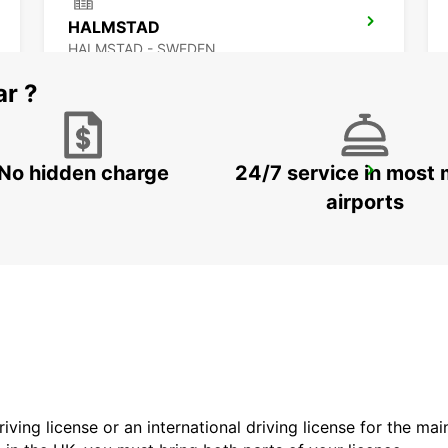
HALMSTAD
HALMSTAD - SWEDEN
ar ?
No hidden charge
24/7 service in most 
KINNA - IKC
KINNA - SWEDEN
airports
driving license or an international driving license for the ma