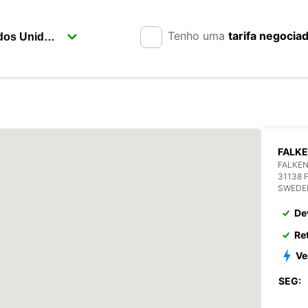
Tenho uma
tarifa negocia
FALKE
FALKE
31138 
SWEDE
De
Re
Ve
SEG: