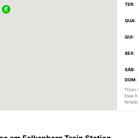
TER:
QUA:
QUI:
SEX:
SÁB:
DOM:
*Com c
Esse h
feriad