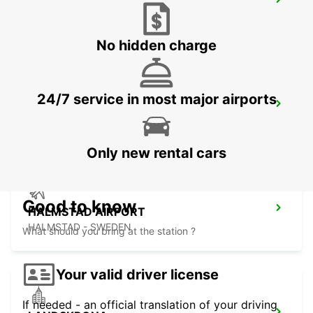
HALMSTAD TAGSTATION
HALMSTAD - SWEDEN
No hidden charge
24/7 service in most major airports
HALMSTAD
HALMSTAD - SWEDEN
Only new rental cars
Good to know
HALMSTAD AIRPORT
HALMSTAD - SWEDEN
What should you bring at the station ?
Your valid driver license
If needed - an official translation of your driving