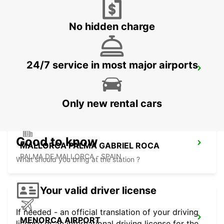
MALLORCA - SPAIN
No hidden charge
24/7 service in most major airports
MENORCA PORT CIUTADELLA
CIUDADELA - SPAIN
Only new rental cars
Good to know
MALLORCA PALMA GABRIEL ROCA
PALMA DE MALLORCA - SPAIN
What should you bring at the station ?
Your valid driver license
If needed - an official translation of your driving
MENORCA AIRPORT
license or an international driving license for the