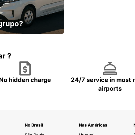
 grupo?
conforto, menos
ar ?
No hidden charge
24/7 service in most 
airports
No Brasil
Nas Américas
São Paulo
Uruguai