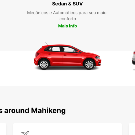
Sedan & SUV
Mecânicos e Automáticos para seu maior
Não p
conforto
locais
Mais info
um car
Mafike
da ric
Res
Ma
Escolh
Mahik
sem c
rápida
veícul
ns around Mahikeng