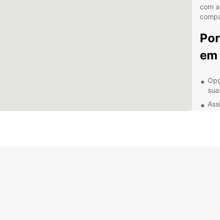
com a 
compa
Por
em
Opç
sua
Ass
ava
Veí
seg
Equ
com
Loc
faci
Exp
car