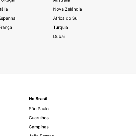
Itália
Nova Zelândia
Espanha
África do Sul
França
Turquia
Dubai
No Brasil
São Paulo
Guarulhos
Campinas
João Pessoa