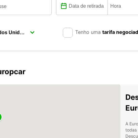
Tenho uma
tarifa negocia
uropcar
Des
Eur
A Eur
todas 
Descu