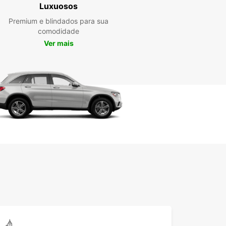
Luxuosos
Premium e blindados para sua
erca a oportunidade de explorar as atracções
comodidade
 de Mahikeng com a liberdade e flexibilidade que
Ver mais
ro alugado proporciona. Visite o Museu
ng, o Palácio do Protetorado Britânico e desfrute
a cultura e história da região.
erve o seu carro em
hikeng hoje mesmo
a a Europcar para o seu aluguer de carros em
eng e desfrute de uma experiência de condução
omplicações. Reserve online de forma simples e
 ou visite a nossa agência local para encontrar o
o perfeito para a sua viagem.