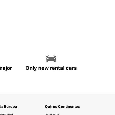
major
Only new rental cars
Na Europa
Outros Continentes
Portugal
Austrália