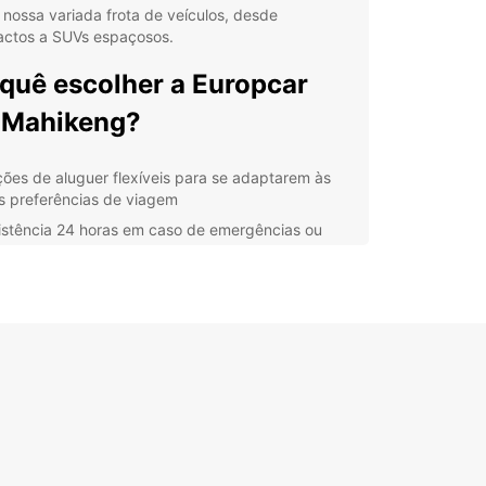
nossa variada frota de veículos, desde
ctos a SUVs espaçosos.
quê escolher a Europcar
 Mahikeng?
ões de aluguer flexíveis para se adaptarem às
s preferências de viagem
istência 24 horas em caso de emergências ou
rias
culos novos e bem mantidos para uma condução
ura e tranquila
ipa profissional e amigável pronta para ajudar
 todas as suas questões
alizações convenientes em toda a cidade para
litar a recolha e entrega do veículo
lore Mahikeng com um
ro da Europcar