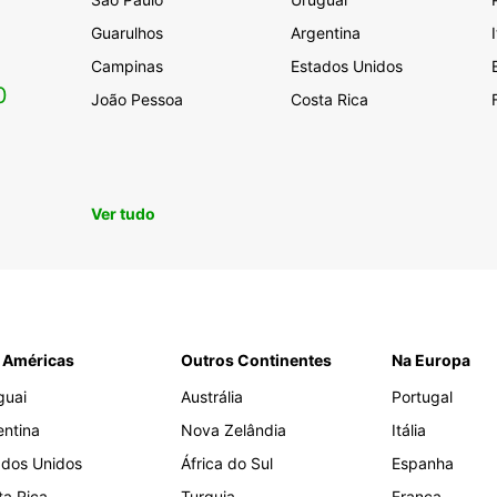
Guarulhos
Argentina
Campinas
Estados Unidos
0
João Pessoa
Costa Rica
Ver tudo
 Américas
Outros Continentes
Na Europa
guai
Austrália
Portugal
entina
Nova Zelândia
Itália
ados Unidos
África do Sul
Espanha
ta Rica
Turquia
França