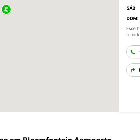
SÁB:
DOM:
Esse h
feriad