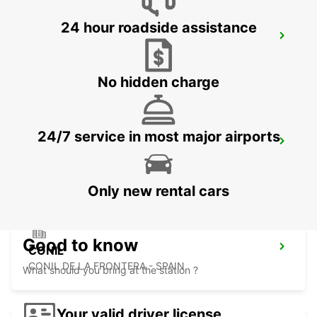
24 hour roadside assistance
TANGIER
TANGIER - MOROCCO
No hidden charge
24/7 service in most major airports
TANGIER IBN BATOUTA AIRPORT
TANGIER - MOROCCO
Only new rental cars
Good to know
CONIL
CONIL DE LA FRONTERA - SPAIN
What should you bring at the station ?
Your valid driver license