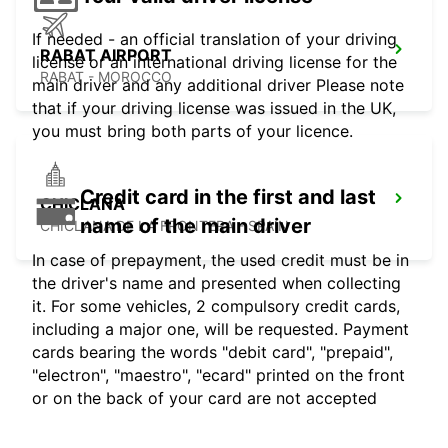
If needed - an official translation of your driving
RABAT AIRPORT
license or an international driving license for the
RABAT - MOROCCO
main driver and any additional driver Please note
that if your driving license was issued in the UK,
you must bring both parts of your licence.
Credit card in the first and last
CHICLANA
name of the main driver
CHICLANA DE LA FRONTERA - SPAIN
In case of prepayment, the used credit must be in
the driver's name and presented when collecting
it. For some vehicles, 2 compulsory credit cards,
including a major one, will be requested. Payment
cards bearing the words "debit card", "prepaid",
"electron", "maestro", "ecard" printed on the front
or on the back of your card are not accepted