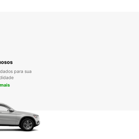
uosos
ndados para sua
didade
 mais