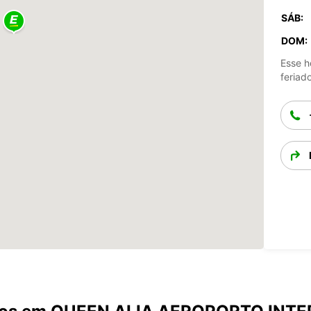
SÁB:
DOM:
Esse h
feriad