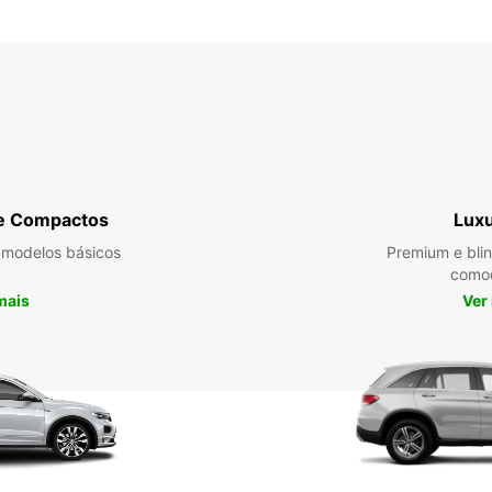
e Compactos
Lux
 modelos básicos
Premium e bli
como
mais
Ver