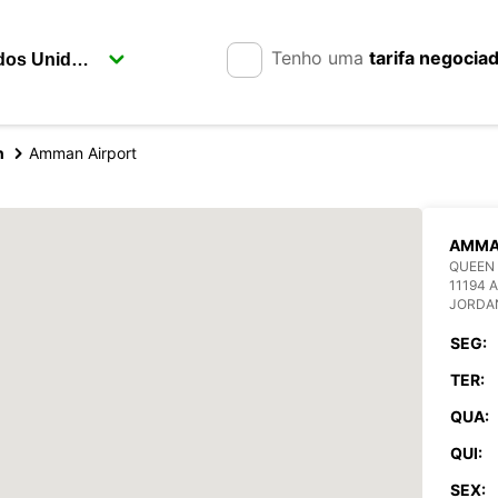
Tenho uma
tarifa negocia
n
Amman Airport
AMMA
QUEEN 
11194
JORDA
SEG:
TER:
QUA:
QUI:
SEX: