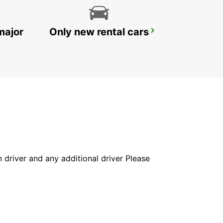
major
Only new rental cars
PETAH TIKVA
PETAH TIKVA - ISRAEL
in driver and any additional driver Please