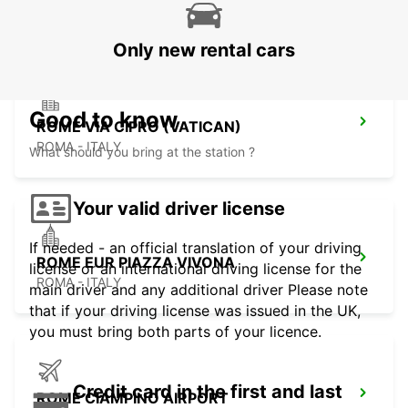
ROMA - ITALY
Only new rental cars
Good to know
ROME VIA CIPRO (VATICAN)
ROMA - ITALY
What should you bring at the station ?
Your valid driver license
If needed - an official translation of your driving
ROME EUR PIAZZA VIVONA
license or an international driving license for the
ROMA - ITALY
main driver and any additional driver Please note
that if your driving license was issued in the UK,
you must bring both parts of your licence.
Credit card in the first and last
ROME CIAMPINO AIRPORT