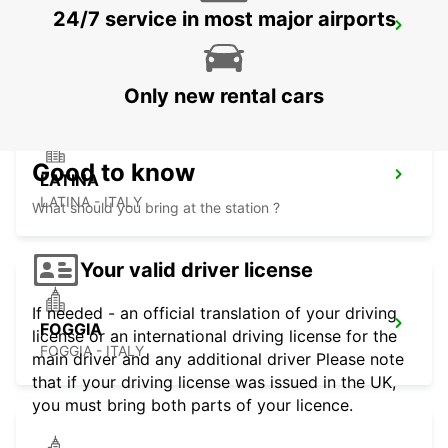
24/7 service in most major airports
AVELLINO
AVELLINO - ITALY
Only new rental cars
Good to know
LATINA
LATINA - ITALY
What should you bring at the station ?
Your valid driver license
If needed - an official translation of your driving
FOGGIA
license or an international driving license for the
FOGGIA - ITALY
main driver and any additional driver Please note
that if your driving license was issued in the UK,
you must bring both parts of your licence.