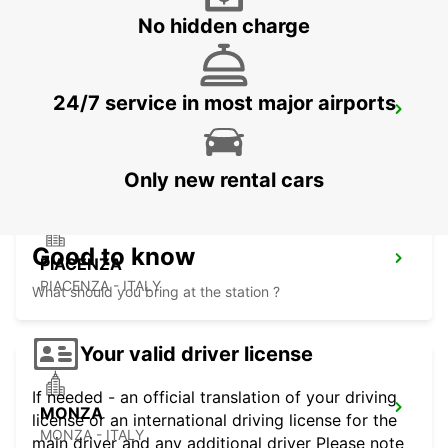
No hidden charge
24/7 service in most major airports
LODI
LODI - ITALY
Only new rental cars
Good to know
PIACENZA
PIACENZA - ITALY
What should you bring at the station ?
Your valid driver license
If needed - an official translation of your driving
MONZA
license or an international driving license for the
MONZA - ITALY
main driver and any additional driver Please note