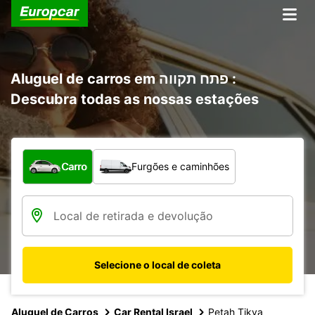
Aluguel de carros em פתח תקווה :
Descubra todas as nossas estações
Qual tipo de veículo?
Carro
Furgões e caminhões
Selecione o local de coleta
Aluguel de Carros
Car Rental Israel
Petah Tikva