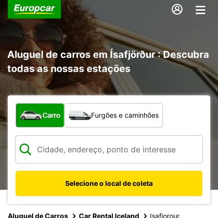
Aluguel de carros em Ísafjörður : Descubra
todas as nossas estações
Qual tipo de veículo?
Carro
Furgões e caminhões
Selecione o local de coleta
Aluguel de Carros
Car Rental Iceland
Isafjorour