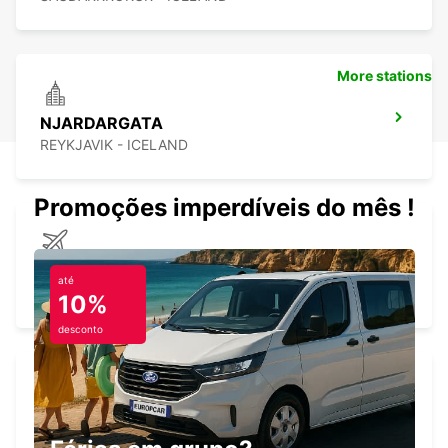
More stations
NJARDARGATA
REYKJAVIK - ICELAND
Promoções imperdíveis do mês !
REYKJAVIK DOMESTIC AIRPORT
até
REYKJAVIK - ICELAND
10%
desconto
REYKJAVIK
REYKJAVIK - ICELAND