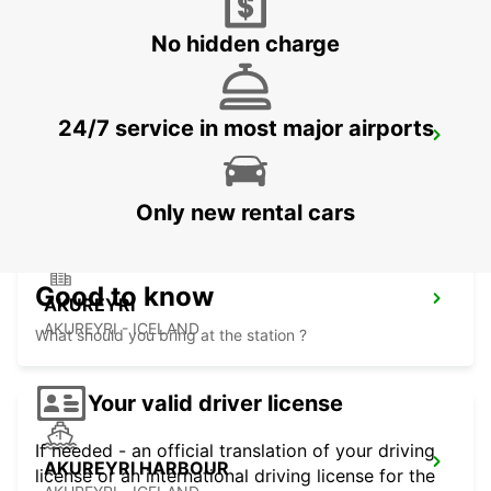
REYKJAVIK - ICELAND
No hidden charge
24/7 service in most major airports
KEFLAVIK INTERNATIONAL AIRPORT
KEFLAVIK - ICELAND
Only new rental cars
Good to know
AKUREYRI
AKUREYRI - ICELAND
What should you bring at the station ?
Your valid driver license
If needed - an official translation of your driving
AKUREYRI HARBOUR
license or an international driving license for the