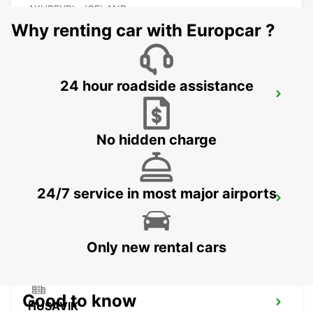
AKUREYRI - ICELAND
Why renting car with Europcar ?
24 hour roadside assistance
AKUREYRI HARBOUR
AKUREYRI - ICELAND
No hidden charge
24/7 service in most major airports
AKUREYRI
AKUREYRI - ICELAND
Only new rental cars
Good to know
HUSAVIK