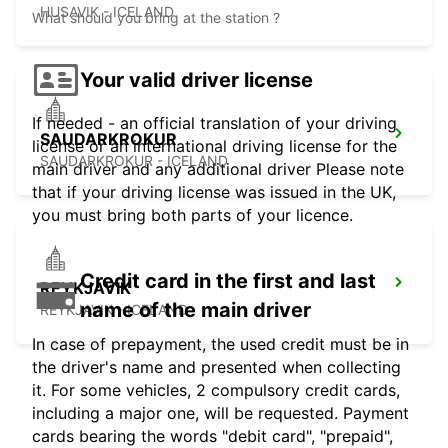
HUSAVIK - ICELAND
What should you bring at the station ?
Your valid driver license
If needed - an official translation of your driving
SAUDARKROKUR
license or an international driving license for the
SAUDARKROKUR - ICELAND
main driver and any additional driver Please note
that if your driving license was issued in the UK,
you must bring both parts of your licence.
Credit card in the first and last
REYKJAVIK
name of the main driver
REYKJAVIK - ICELAND
In case of prepayment, the used credit must be in
the driver's name and presented when collecting
it. For some vehicles, 2 compulsory credit cards,
including a major one, will be requested. Payment
cards bearing the words "debit card", "prepaid",