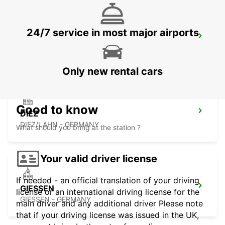
24/7 service in most major airports
MARBURG
MARBURG - GERMANY
Only new rental cars
Good to know
DIEZ
DIEZ/LAHN - GERMANY
What should you bring at the station ?
Your valid driver license
If needed - an official translation of your driving
GIESSEN
license or an international driving license for the
GIESSEN - GERMANY
main driver and any additional driver Please note
that if your driving license was issued in the UK,