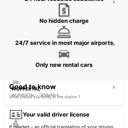
REMSCHEID
REMSCHEID - GERMANY
No hidden charge
24/7 service in most major airports
DORTMUND AIRPORT
DORTMUND - GERMANY
Only new rental cars
Good to know
WUPPERTAL
WUPPERTAL - GERMANY
What should you bring at the station ?
Your valid driver license
If needed - an official translation of your driving