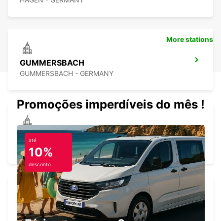
More stations
GUMMERSBACH
GUMMERSBACH - GERMANY
Promoções imperdíveis do mês !
REMSCHEID NO TRUCKS NEW 01 09 26
até
REMSCHEID - GERMANY
10%
desconto
REMSCHEID
REMSCHEID - GERMANY