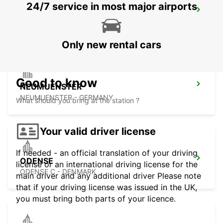
24/7 service in most major airports
KOLDING
KOLDING - DENMARK
Only new rental cars
Good to know
NEUMUENSTER
NEUMUENSTER - GERMANY
What should you bring at the station ?
Your valid driver license
If needed - an official translation of your driving
ODENSE
license or an international driving license for the
ODENSE C - DENMARK
main driver and any additional driver Please note
that if your driving license was issued in the UK,
you must bring both parts of your licence.