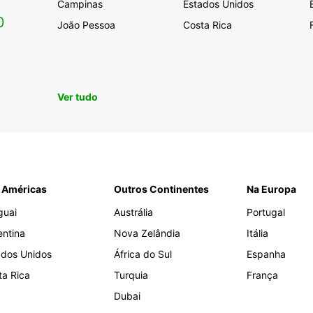
Campinas
Estados Unidos
0
João Pessoa
Costa Rica
Ver tudo
 Américas
Outros Continentes
Na Europa
guai
Austrália
Portugal
entina
Nova Zelândia
Itália
ados Unidos
África do Sul
Espanha
ta Rica
Turquia
França
Dubai