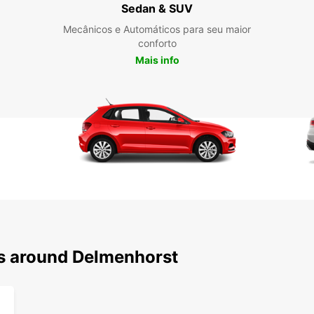
Alugar
Sedan & SUV
reserv
Mecânicos e Automáticos para seu maior
locais
conforto
melho
equipa
Mais info
encont
alugu
Não p
alugue
propor
preço.
jornad
ns around Delmenhorst