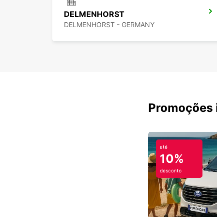
DELMENHORST
DELMENHORST - GERMANY
Promoções i
até
10%
desconto