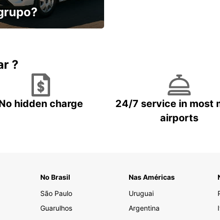
 grupo?
conforto, menos
ar ?
No hidden charge
24/7 service in most 
airports
No Brasil
Nas Américas
São Paulo
Uruguai
Guarulhos
Argentina