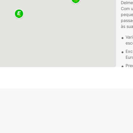
Delmen
Com u
pequen
passa
às sua
Var
esc
Exc
Eur
Pre
mel
Loc
faci
Indep
de ca
negóci
a nos
com u
e arre