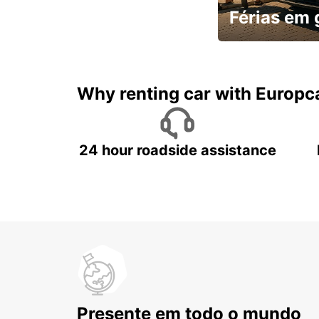
Férias em
Mais espaço, mais 
custo
Why renting car with Europc
24 hour roadside assistance
Presente em todo o mundo