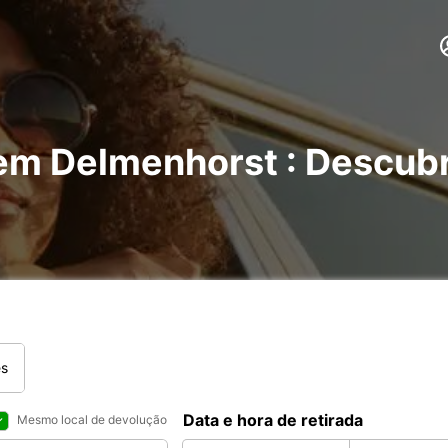
 em Delmenhorst : Descub
es
Data e hora de retirada
Mesmo local de devolução