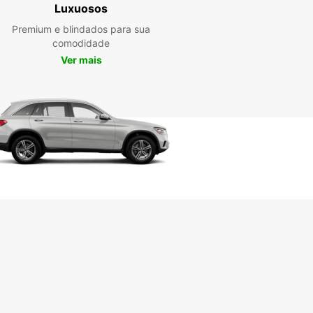
 uma carrinha connosco é fácil e rápido. Basta
Luxuosos
ar online ou visitar uma das nossas agências
Premium e blindados para sua
 em Delmenhorst para escolher a carrinha que
comodidade
r se adequa às suas necessidades. A nossa
 está sempre disponível para o ajudar a
Ver mais
rar a opção ideal e garantir uma experiência de
er de carrinha sem complicações.
erca mais tempo à procura de uma carrinha de
r em Delmenhorst. Confie na Europcar para lhe
cionar a melhor solução de transporte ao melhor
 Reserve já a sua carrinha e comece a sua
a com conforto e confiança.