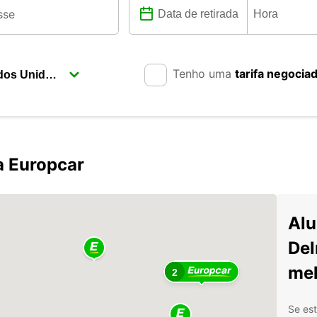
Tenho uma
tarifa negocia
a Europcar
Alu
Del
mel
2
Se es