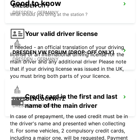
Good to know
DRESDEN CITY
DRESDEN - GERMANY
What should you bring at the station ?
Your valid driver license
If needed - an official translation of your driving
DRESDEN VW FORUM (DROP-OFF ONLY)
license or an international driving license for the
DRESDEN - GERMANY
main driver and any additional driver Please note
that if your driving license was issued in the UK,
you must bring both parts of your licence.
Credit card in the first and last
DRESDEN LOCKWITZ
name of the main driver
DRESDEN - GERMANY
In case of prepayment, the used credit must be in
the driver's name and presented when collecting
it. For some vehicles, 2 compulsory credit cards,
including a major one, will be requested. Payment