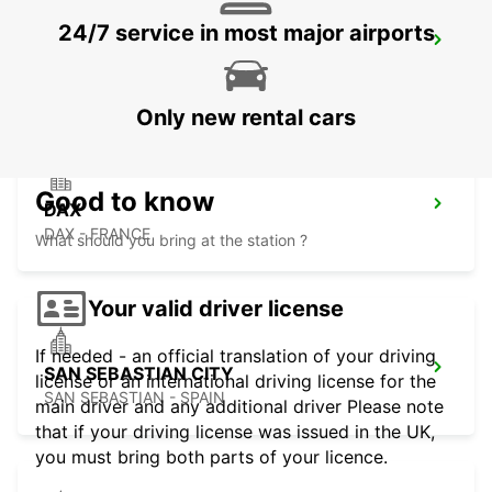
24/7 service in most major airports
DAX RAILWAY STATION
DAX - FRANCE
Only new rental cars
Good to know
DAX
DAX - FRANCE
What should you bring at the station ?
Your valid driver license
If needed - an official translation of your driving
SAN SEBASTIAN CITY
license or an international driving license for the
SAN SEBASTIAN - SPAIN
main driver and any additional driver Please note
that if your driving license was issued in the UK,
you must bring both parts of your licence.