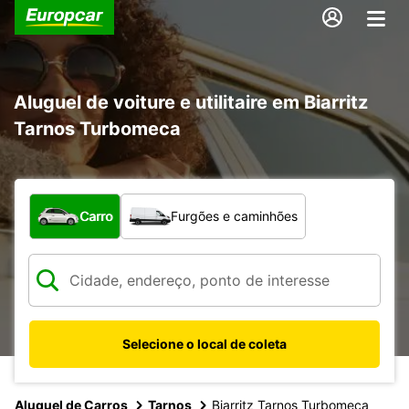
Aluguel de voiture e utilitaire em Biarritz
Tarnos Turbomeca
Qual tipo de veículo?
Carro
Furgões e caminhões
Selecione o local de coleta
Aluguel de Carros
Tarnos
Biarritz Tarnos Turbomeca