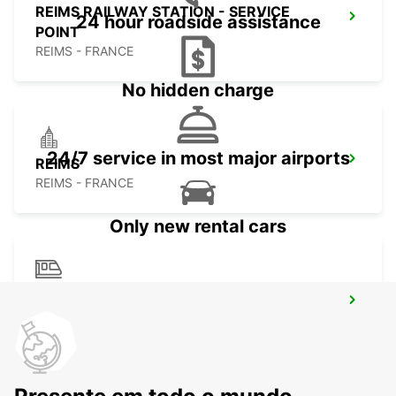
REIMS RAILWAY STATION - SERVICE
24 hour roadside assistance
POINT
REIMS - FRANCE
No hidden charge
24/7 service in most major airports
REIMS
REIMS - FRANCE
Only new rental cars
SAINT-QUENTIN RAILWAY STATION -
SERVICE POINT
ST QUENTIN - FRANCE