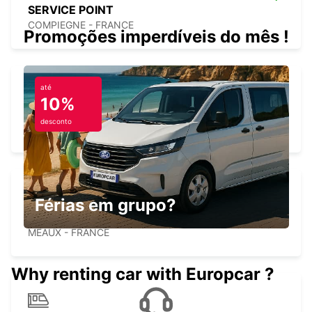
SERVICE POINT
COMPIEGNE - FRANCE
Promoções imperdíveis do mês !
até
10%
COMPIEGNE
desconto
COMPIEGNE - FRANCE
Férias em grupo?
MEAUX
MEAUX - FRANCE
Why renting car with Europcar ?