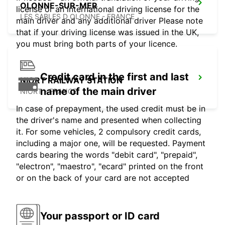
OLONNE-SUR-MER
license or an international driving license for the
LES SABLES D OLONNE - FRANCE
main driver and any additional driver Please note
that if your driving license was issued in the UK,
you must bring both parts of your licence.
Credit card in the first and last
NIORT RAILWAY STATION
name of the main driver
NIORT - FRANCE
In case of prepayment, the used credit must be in
the driver's name and presented when collecting
it. For some vehicles, 2 compulsory credit cards,
including a major one, will be requested. Payment
cards bearing the words "debit card", "prepaid",
"electron", "maestro", "ecard" printed on the front
or on the back of your card are not accepted
Your passport or ID card