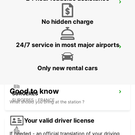
POUZAUGES
POUZAUGES - FRANCE
No hidden charge
24/7 service in most major airports
LES HERBIERS
LES HERBIERS - FRANCE
Only new rental cars
Good to know
SURGERES
SURGERES - FRANCE
What should you bring at the station ?
Your valid driver license
If needed - an official translation of your driving