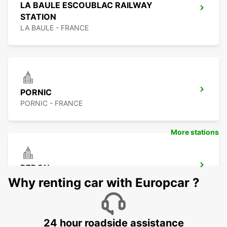
LA BAULE ESCOUBLAC RAILWAY
STATION
LA BAULE - FRANCE
PORNIC
PORNIC - FRANCE
More stations
REDON
REDON - FRANCE
Why renting car with Europcar ?
24 hour roadside assistance