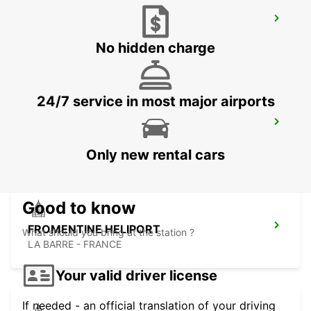
FROMENTINE
FROMENTINE - FRANCE
No hidden charge
24/7 service in most major airports
NANTES ORVAULT
ORVAULT - FRANCE
Only new rental cars
Good to know
FROMENTINE HELIPORT
What should you bring at the station ?
LA BARRE - FRANCE
Your valid driver license
If needed - an official translation of your driving