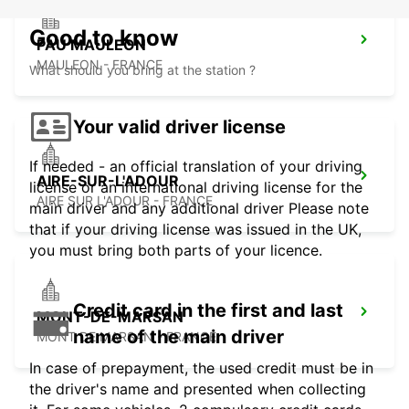
Good to know
PAU MAULEON
MAULEON - FRANCE
What should you bring at the station ?
Your valid driver license
If needed - an official translation of your driving
AIRE-SUR-L'ADOUR
license or an international driving license for the
AIRE SUR L'ADOUR - FRANCE
main driver and any additional driver Please note
that if your driving license was issued in the UK,
you must bring both parts of your licence.
Credit card in the first and last
MONT-DE-MARSAN
name of the main driver
MONT DE MARSAN - FRANCE
In case of prepayment, the used credit must be in
the driver's name and presented when collecting