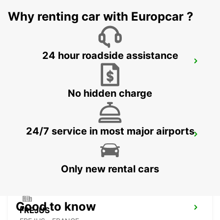
ANTIBES - FRANCE
Why renting car with Europcar ?
24 hour roadside assistance
CANNES
CANNES - FRANCE
No hidden charge
24/7 service in most major airports
CANNES AIRPORT
CANNES LA BOCCA - FRANCE
Only new rental cars
Good to know
FREJUS