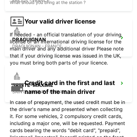
FREJUS - FRANCE
What should you bring at the station ?
Your valid driver license
If needed - an official translation of your driving
DRAGUIGNAN
license or an international driving license for the
DRAGUIGNAN - FRANCE
main driver and any additional driver Please note
that if your driving license was issued in the UK,
you must bring both parts of your licence.
Credit card in the first and last
SAINTE-MAXIME
name of the main driver
SAINTE MAXIME - FRANCE
In case of prepayment, the used credit must be in
the driver's name and presented when collecting
it. For some vehicles, 2 compulsory credit cards,
including a major one, will be requested. Payment
cards bearing the words "debit card", "prepaid",