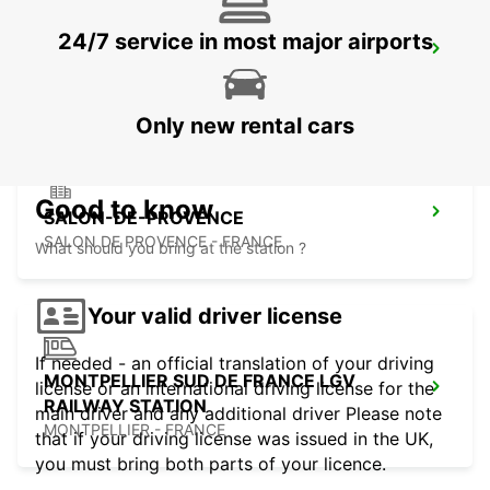
24/7 service in most major airports
MONTPELLIER AIRPORT
MAUGUIO - FRANCE
Only new rental cars
Good to know
SALON-DE-PROVENCE
SALON DE PROVENCE - FRANCE
What should you bring at the station ?
Your valid driver license
If needed - an official translation of your driving
MONTPELLIER SUD DE FRANCE LGV
license or an international driving license for the
RAILWAY STATION
main driver and any additional driver Please note
MONTPELLIER - FRANCE
that if your driving license was issued in the UK,
you must bring both parts of your licence.