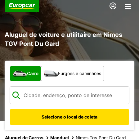
Aluguel de voiture e utilitaire em Nimes
TGV Pont Du Gard
Qual tipo de veículo?
Carro
Furgões e caminhões
Selecione o local de coleta
Aluguel de Carros
Manduel
Nimes Tgv Pont Du Gard