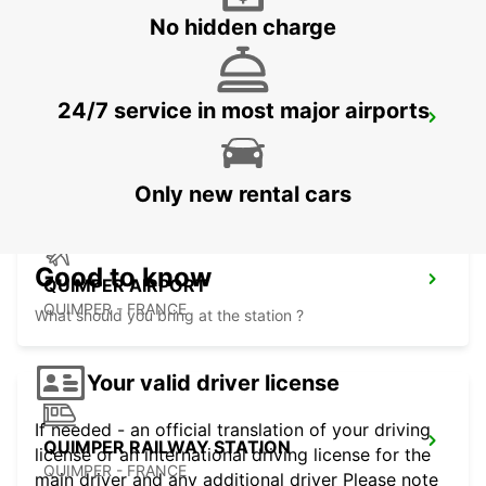
No hidden charge
24/7 service in most major airports
MORLAIX
MORLAIX - FRANCE
Only new rental cars
Good to know
QUIMPER AIRPORT
QUIMPER - FRANCE
What should you bring at the station ?
Your valid driver license
If needed - an official translation of your driving
QUIMPER RAILWAY STATION
license or an international driving license for the
QUIMPER - FRANCE
main driver and any additional driver Please note