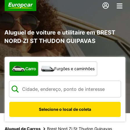
Aluguel de voiture e utilitaire em BREST
NORD ZI ST THUDON GUIPAVAS
Qual tipo de veículo?
Carro
Furgões e caminhões
Selecione o local de coleta
Aluguel de Carros
Brest Nord Zi St Thudon Guipavas