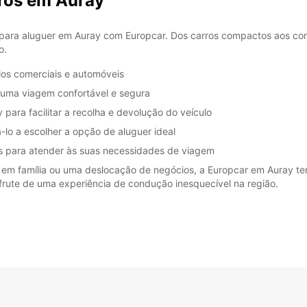
rros em Auray
s para aluguer em Auray com Europcar. Dos carros compactos aos com
o.
SÁB:
os comerciais e automóveis
 uma viagem confortável e segura
ara facilitar a recolha e devolução do veículo
DOM:
á-lo a escolher a opção de aluguer ideal
is para atender às suas necessidades de viagem
em família ou uma deslocação de negócios, a Europcar em Auray tem 
sfrute de uma experiência de condução inesquecível na região.
*Com c
Esse h
feriad