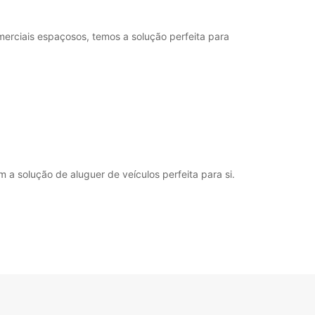
07:00 - 08:29*
12:01 - 13:29*
18:01 - 20:30*
erciais espaçosos, temos a solução perfeita para
08:30 - 12:00
13:30 - 18:00
07:00 - 08:29*
12:01 - 13:29*
18:01 - 20:30*
08:30 - 12:00
13:30 - 17:00
07:00 - 08:29*
a solução de aluguer de veículos perfeita para si.
12:01 - 13:29*
17:31 - 20:30*
ustos adicionais
orário de funcionamento pode variar durante
os públicos.
+33 (0) 297242333