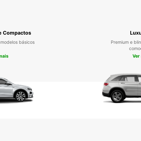
e Compactos
Lux
 modelos básicos
Premium e bli
como
mais
Ver