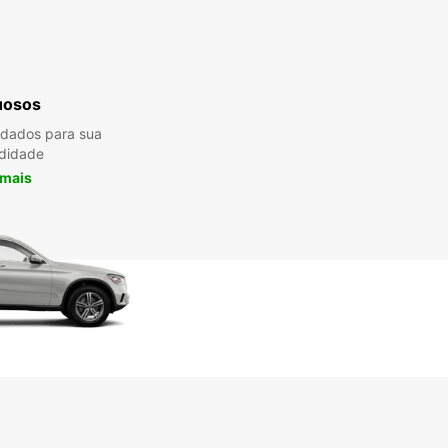
Itinerário
uosos
ndados para sua
didade
 mais