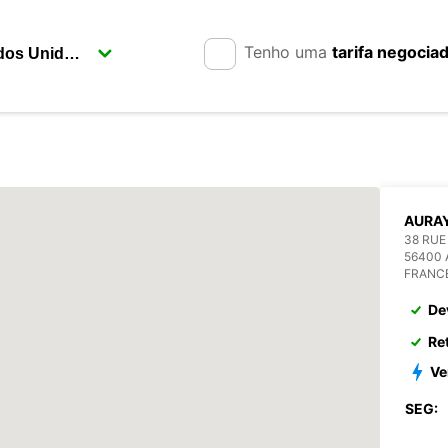
Tenho uma
tarifa negocia
AURA
38 RUE
56400
FRANC
De
Re
Ve
SEG: