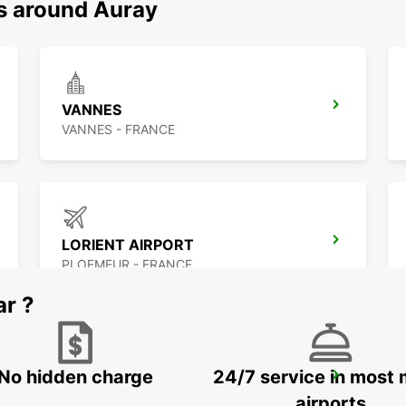
ns around Auray
VANNES
VANNES - FRANCE
LORIENT AIRPORT
PLOEMEUR - FRANCE
ar ?
No hidden charge
24/7 service in most 
LA BAULE ESCOUBLAC RAILWAY STATION
LA BAULE - FRANCE
airports