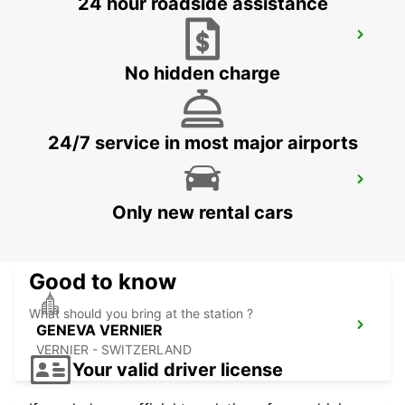
24 hour roadside assistance
GENEVA AIRPORT FRENCH SIDE
FERNEY VOLTAIRE - FRANCE
No hidden charge
24/7 service in most major airports
GENEVA COINTRIN AIRPORT GVA SWISS
SIDE
Only new rental cars
GENEVA - SWITZERLAND
Good to know
What should you bring at the station ?
GENEVA VERNIER
VERNIER - SWITZERLAND
Your valid driver license