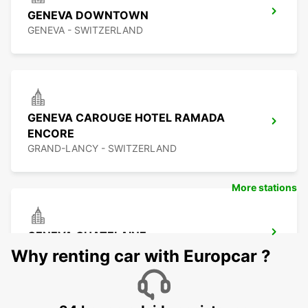
GENEVA DOWNTOWN
GENEVA - SWITZERLAND
GENEVA CAROUGE HOTEL RAMADA
ENCORE
GRAND-LANCY - SWITZERLAND
More stations
GENEVA CHATELAINE
CHATELAINE - SWITZERLAND
Why renting car with Europcar ?