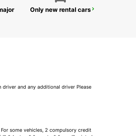
major
Only new rental cars
MAARIANHAMINA AIRPORT
MAARIANHAMINA - FINLAND
in driver and any additional driver Please
. For some vehicles, 2 compulsory credit