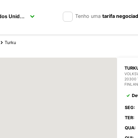
Tenho uma
tarifa negocia
Turku
TURK
VOLKS
20300
FINLA
De
SEG:
TER:
QUA:
QUI: