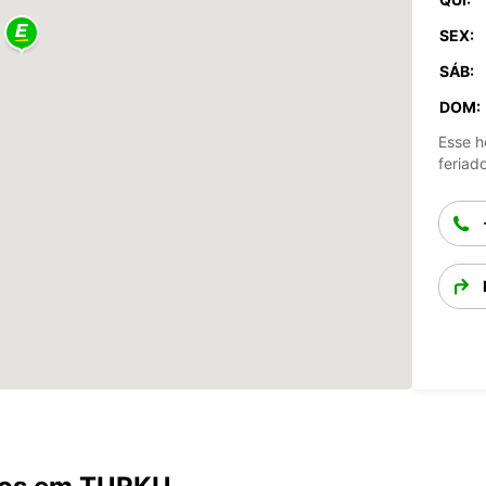
SEX:
SÁB:
DOM:
Esse h
feriad